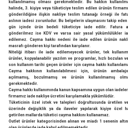
kullanılmamış olması gerekmektedir. Bu hakkın kullanılm
halinde, 3. kişiye veya tüketiciye teslim edilen ürünün firmam
gönderildiğine ilişkin nakliye teslim tutanağı örneği ile fat
aslının iadesi zorunludur. Bu belgelerin ulaşmasını takip eden
gün içinde ürün bedeli tüketiciye iade edilir. Fatura a
gönderilmez ise KDV ve varsa sair yasal yükümlülükler i
edilemez. Cayma hakkı nedeni ile iade edilen ürünün nakl
masrafı gönderen kişi tarafından karşılanır.
Niteliği itibarı ile iade edilemeyecek ürünler, tek kullanım
ürünler, kopyalanabilir yazılım ve programlar, hızlı bozulan v
son kullanım tarihi geçen ürünler için cayma hakkı kullanılam
Cayma hakkının kullanılabilmesi için, ürünün ambalajı
açılmamış, bozulmamış ve ürünün kullanılmamış olm
gerekmektedir.
Cayma hakkı kullanımında kanun kapsamına uygun olan iadele
firmamız iade nakliye ücretini karşılamakla yükümlüdür.
Tüketicinin özel istek ve talepleri doğrultusunda üretilen v
üzerinde değişiklik ya da ilaveler yapılarak kişiye özel h
getirilen mallarda tüketici cayma hakkını kullanamaz.
Outlet ürünler kategorisinden alınan ve miadı 1 senenin altı
olan ürünlerde iade kabul edilmemektedir.