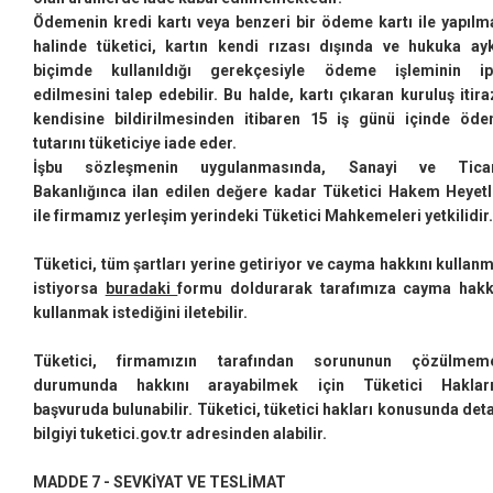
Ödemenin kredi kartı veya benzeri bir ödeme kartı ile yapılm
halinde tüketici, kartın kendi rızası dışında ve hukuka ayk
biçimde kullanıldığı gerekçesiyle ödeme işleminin ip
edilmesini talep edebilir. Bu halde, kartı çıkaran kuruluş itira
kendisine bildirilmesinden itibaren 15 iş günü içinde öd
tutarını tüketiciye iade eder.
İşbu sözleşmenin uygulanmasında, Sanayi ve Ticar
Bakanlığınca ilan edilen değere kadar Tüketici Hakem Heyetl
ile firmamız yerleşim yerindeki Tüketici Mahkemeleri yetkilidir.
Tüketici, tüm şartları yerine getiriyor ve cayma hakkını kullan
istiyorsa
buradaki
formu doldurarak tarafımıza cayma hakk
kullanmak istediğini iletebilir.
Tüketici, firmamızın tarafından sorununun çözülmem
durumunda hakkını arayabilmek için Tüketici Haklar
başvuruda bulunabilir. Tüketici, tüketici hakları konusunda deta
bilgiyi
tuketici.gov.tr
adresinden alabilir.
MADDE 7 - SEVKİYAT VE TESLİMAT