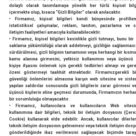
dolaylı olarak tanımlamaya yönelik her türlü kişisel bilg
içermekte olup, kısaca “Gizli Bilgiler” olarak anılacaktır.
• Firmamız, kişisel bilgileri kendi bünyesinde profille
istatistiksel çalışmalar, reklam, tanıtım, pazarlama ve s
iletişim faaliyetleri amacıyla kullanabilecektir.
• Firmamız, kişisel bilgileri kesinlikle gizli tutmayı, bunu bir 
saklama yükümlülüğü olarak addetmeyi, gizliliğin sağlanması
sürdürülmesi, gizli bilginin tamamının veya herhangi bir kısmı
kamu alanına girmesini, yetkisiz kullanımını veya üçüncü 
kişiye ifşasını önlemek için gerekli tedbirleri almayı ve gere
özeni göstermeyi taahhüt etmektedir. Firmamızgerekli bi
güvenliği önlemlerini almasına karşın web sitesine ve sist
yapılan saldırılar sonucunda gizli bilgilerin zarar görmesi v
üçüncü kişilerin eline geçmesi durumunda, Firmamızın herha
bir sorumluluğu olmayacaktır.
• Firmamız, kullanıcılara ve kullanıcıların Web sitesi
kullanımına dair bilgileri, teknik bir iletişim dosyasını (Çere
Cookie) kullanarak elde edebilir. Ancak, kullanıcılar dilerle
teknik iletişim dosyasının gelmemesi veya teknik iletişim dosy
gönderildiğinde ikaz verilmesini sağlayacak biçimde taray