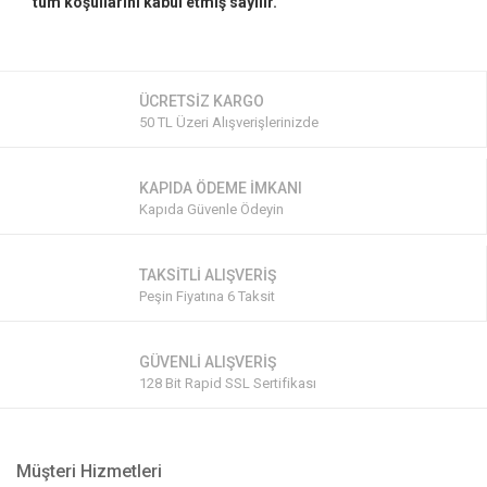
tüm koşullarını kabul etmiş sayılır.
ÜCRETSİZ KARGO
50 TL Üzeri Alışverişlerinizde
KAPIDA ÖDEME İMKANI
Kapıda Güvenle Ödeyin
TAKSİTLİ ALIŞVERİŞ
Peşin Fiyatına 6 Taksit
GÜVENLİ ALIŞVERİŞ
128 Bit Rapid SSL Sertifikası
Müşteri Hizmetleri