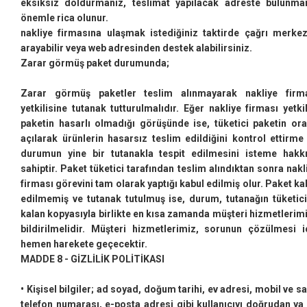
eksiksiz doldurmanız, teslimat yapılacak adreste bulunma
önemle rica olunur.
nakliye firmasına ulaşmak istediğiniz taktirde çağrı merkez
arayabilir veya web adresinden destek alabilirsiniz.
Zarar görmüş paket durumunda;
Zarar görmüş paketler teslim alınmayarak nakliye firm
yetkilisine tutanak tutturulmalıdır. Eğer nakliye firması yetkil
paketin hasarlı olmadığı görüşünde ise, tüketici paketin or
açılarak ürünlerin hasarsız teslim edildiğini kontrol ettirme
durumun yine bir tutanakla tespit edilmesini isteme hakk
sahiptir. Paket tüketici tarafından teslim alındıktan sonra nakl
firması görevini tam olarak yaptığı kabul edilmiş olur. Paket ka
edilmemiş ve tutanak tutulmuş ise, durum, tutanağın tüketic
kalan kopyasıyla birlikte en kısa zamanda müşteri hizmetlerim
bildirilmelidir. Müşteri hizmetlerimiz, sorunun çözülmesi i
hemen harekete geçecektir.
MADDE 8 - GİZLİLİK POLİTİKASI
• Kişisel bilgiler; ad soyad, doğum tarihi, ev adresi, mobil ve sa
telefon numarası, e-posta adresi gibi kullanıcıyı doğrudan ya