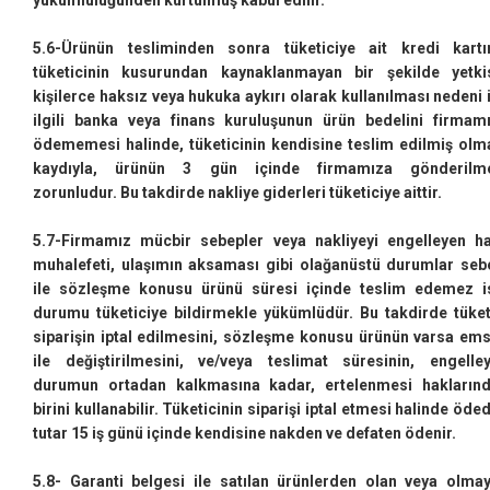
yükümlülüğünden kurtulmuş kabul edilir.
5.6-Ürünün tesliminden sonra tüketiciye ait kredi kartı
tüketicinin kusurundan kaynaklanmayan bir şekilde yetki
kişilerce haksız veya hukuka aykırı olarak kullanılması nedeni i
ilgili banka veya finans kuruluşunun ürün bedelini firmam
ödememesi halinde, tüketicinin kendisine teslim edilmiş olm
kaydıyla, ürünün 3 gün içinde firmamıza gönderilm
zorunludur. Bu takdirde nakliye giderleri tüketiciye aittir.
5.7-Firmamız mücbir sebepler veya nakliyeyi engelleyen h
muhalefeti, ulaşımın aksaması gibi olağanüstü durumlar seb
ile sözleşme konusu ürünü süresi içinde teslim edemez i
durumu tüketiciye bildirmekle yükümlüdür. Bu takdirde tüket
siparişin iptal edilmesini, sözleşme konusu ürünün varsa ems
ile değiştirilmesini, ve/veya teslimat süresinin, engelley
durumun ortadan kalkmasına kadar, ertelenmesi hakların
birini kullanabilir. Tüketicinin siparişi iptal etmesi halinde öded
tutar 15 iş günü içinde kendisine nakden ve defaten ödenir.
5.8- Garanti belgesi ile satılan ürünlerden olan veya olma