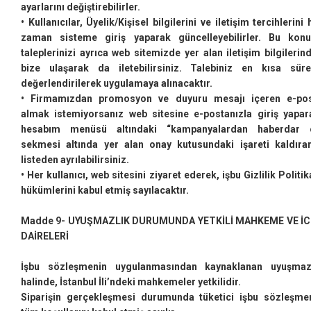
ayarlarını değiştirebilirler.
• Kullanıcılar, Üyelik/Kişisel bilgilerini ve iletişim tercihlerini 
zaman sisteme giriş yaparak güncelleyebilirler. Bu kon
taleplerinizi ayrıca web sitemizde yer alan iletişim bilgilerin
bize ulaşarak da iletebilirsiniz. Talebiniz en kısa sür
değerlendirilerek uygulamaya alınacaktır.
• Firmamızdan promosyon ve duyuru mesajı içeren e-po
almak istemiyorsanız web sitesine e-postanızla giriş yapar
hesabım menüsü altındaki “kampanyalardan haberdar 
sekmesi altında yer alan onay kutusundaki işareti kaldıra
listeden ayrılabilirsiniz.
• Her kullanıcı, web sitesini ziyaret ederek, işbu Gizlilik Politik
hükümlerini kabul etmiş sayılacaktır.
Madde 9- UYUŞMAZLIK DURUMUNDA YETKİLİ MAHKEME VE İ
DAİRELERİ
İşbu sözleşmenin uygulanmasından kaynaklanan uyuşmaz
halinde, İstanbul İli’ndeki mahkemeler yetkilidir.
Siparişin gerçekleşmesi durumunda tüketici işbu sözleşme