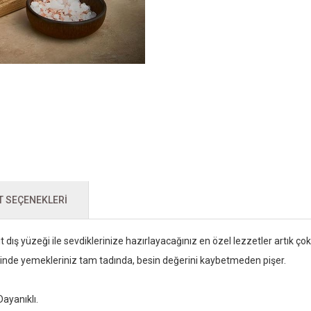
T SEÇENEKLERI
it dış yüzeği ile sevdiklerinize hazırlayacağınız en özel lezzetler artık 
esinde yemekleriniz tam tadında, besin değerini kaybetmeden pişer.
ayanıklı.