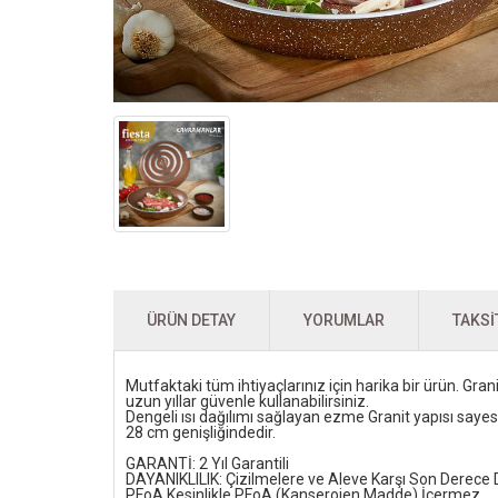
ÜRÜN DETAY
YORUMLAR
TAKSI
Mutfaktaki tüm ihtiyaçlarınız için harika bir ürün. Gran
uzun yıllar güvenle kullanabilirsiniz.
Dengeli ısı dağılımı sağlayan ezme Granit yapısı say
28 cm genişliğindedir.
GARANTİ: 2 Yıl Garantili
DAYANIKLILIK: Çizilmelere ve Aleve Karşı Son Derece D
PFoA Kesinlikle PFoA (Kanserojen Madde) İçermez.