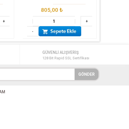
805,00
₺
1
+
+
-
-
GÜVENLİ ALIŞVERİŞ
128 Bit Rapid SSL Sertifikası
GÖNDER
RAM