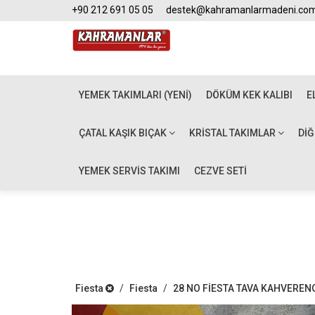
+90 212 691 05 05
destek@kahramanlarmadeni.co
YEMEK TAKIMLARI (YENİ)
DÖKÜM KEK KALIBI
E
ÇATAL KAŞIK BIÇAK
KRISTAL TAKIMLAR
DI
YEMEK SERVİS TAKIMI
CEZVE SETİ
Fiesta
/
Fiesta
/
28 NO FİESTA TAVA KAHVEREN