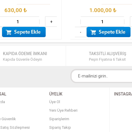
630,00
₺
1.000,00
₺
+
-
KAPIDA ÖDEME İMKANI
TAKSİTLİ ALIŞVERİŞ
Kapıda Güvenle Ödeyin
Peşin Fiyatına 6 Taksit
SAL
ÜYELİK
INSTAG
zda
Üye Ol
Yeni Üye Rehberi
ve Güvenlik
Siparişlerim
 Satış Sözleşmesi
Sipariş Takip