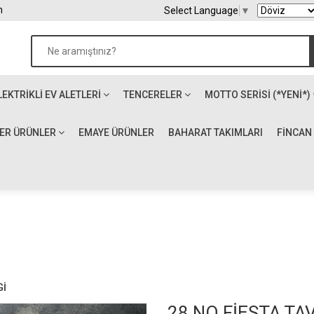
m
Select Language
▼
LEKTRIKLI EV ALETLERI
TENCERELER
MOTTO SERİSİ (*YENİ*)
ĞER ÜRÜNLER
EMAYE ÜRÜNLER
BAHARAT TAKIMLARI
FİNCAN
Gİ
28 NO FİESTA TA