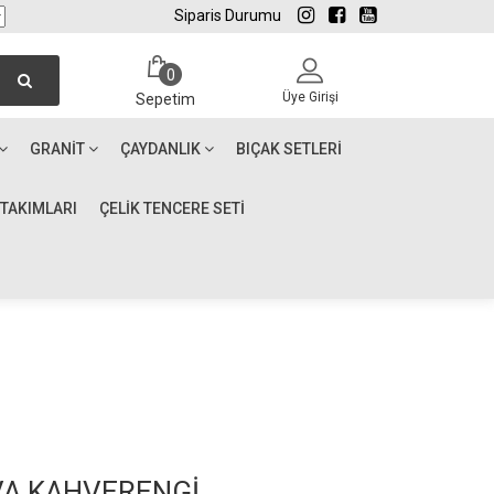
Siparis Durumu
0
Üye Girişi
Sepetim
GRANIT
ÇAYDANLIK
BIÇAK SETLERI
 TAKIMLARI
ÇELİK TENCERE SETİ
VA KAHVERENGİ