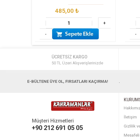
485,00
₺
+
-
-
ÜCRETSİZ KARGO
50 TL Üzeri Alışverişlerinizde
E-BÜLTENE ÜYE OL, FIRSATLARI KAÇIRMA!
.
KURUM
Hakkımı
İletişim
Müşteri Hizmetleri
Gizlilik 
+90 212 691 05 05
Mesafeli