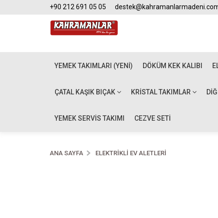
+90 212 691 05 05
destek@kahramanlarmadeni.co
YEMEK TAKIMLARI (YENİ)
DÖKÜM KEK KALIBI
E
ÇATAL KAŞIK BIÇAK
KRISTAL TAKIMLAR
DI
YEMEK SERVİS TAKIMI
CEZVE SETİ
ANA SAYFA
ELEKTRIKLI EV ALETLERI