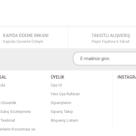
KAPIDA ÖDEME İMKANI
TAKSİTLİ ALIŞVERİŞ
Kapıda Güvenle Ödeyin
Peşin Fiyatına 6 Taksit
SAL
ÜYELİK
INSTAG
zda
Üye Ol
Yeni Üye Rehberi
ve Güvenlik
Siparişlerim
 Satış Sözleşmesi
Sipariş Takip
 Teslimat
Alışveriş Listem
erilerin Korunması ve