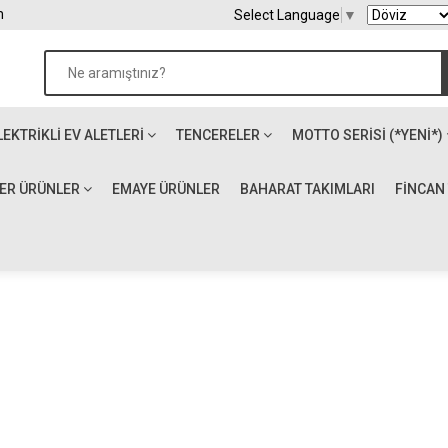
m
Select Language
▼
LEKTRIKLI EV ALETLERI
TENCERELER
MOTTO SERİSİ (*YENİ*)
ĞER ÜRÜNLER
EMAYE ÜRÜNLER
BAHARAT TAKIMLARI
FİNCAN