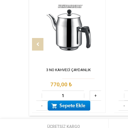
3 NO KAHVECİ ÇAYDANLIK
770,00
₺
+
-
-
ÜCRETSİZ KARGO