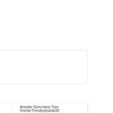
Anneler Günü Hariç Tüm
Ürünler
Trendyol
yüzde20