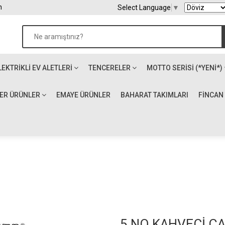
m
Select Language
▼
LEKTRIKLI EV ALETLERI
TENCERELER
MOTTO SERİSİ (*YENİ*)
ĞER ÜRÜNLER
EMAYE ÜRÜNLER
BAHARAT TAKIMLARI
FİNCAN
5 NO KAHVECİ Ç