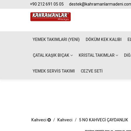
+90 212 691 05 05
destek@kahramanlarmadeni.co
YEMEK TAKIMLARI (YENİ)
DÖKÜM KEK KALIBI
E
ÇATAL KAŞIK BIÇAK
KRISTAL TAKIMLAR
DI
YEMEK SERVİS TAKIMI
CEZVE SETİ
Kahveci
/
Kahveci
/
5 NO KAHVECİ ÇAYDANLIK