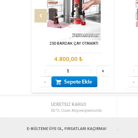
250 BARDAK ÇAY OTAMATI
4.800,00
₺
+
-
-
ÜCRETSİZ KARGO
50 TL Üzeri Alışverişlerinizde
E-BÜLTENE ÜYE OL, FIRSATLARI KAÇIRMA!
.