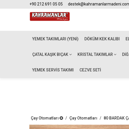
+90 212 691 05 05
destek@kahramanlarmadeni.co
YEMEK TAKIMLARI (YENİ)
DÖKÜM KEK KALIBI
E
ÇATAL KAŞIK BIÇAK
KRISTAL TAKIMLAR
DI
YEMEK SERVİS TAKIMI
CEZVE SETİ
Çay Otomatları
/
Çay Otomatları
/
80 BARDAK Ç