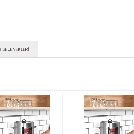
T SEÇENEKLERI