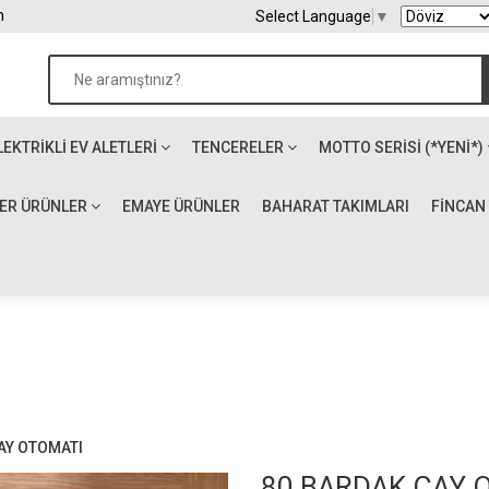
m
Select Language
▼
LEKTRIKLI EV ALETLERI
TENCERELER
MOTTO SERİSİ (*YENİ*)
ĞER ÜRÜNLER
EMAYE ÜRÜNLER
BAHARAT TAKIMLARI
FİNCAN
AY OTOMATI
80 BARDAK ÇAY 