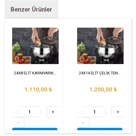
Benzer Ürünler
24X8 ELİT KARNIYARIK ÇELİK
24X14 ELİT ÇELİK TENCERE
1.110,00
₺
1.200,00
₺
+
+
-
-