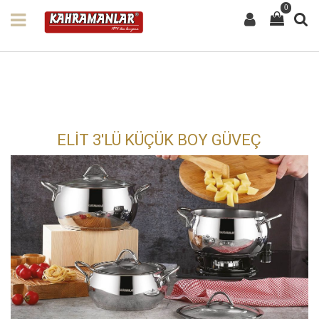
0
ELİT 3'LÜ KÜÇÜK BOY GÜVEÇ