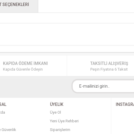
T SEÇENEKLERI
KAPIDA ÖDEME İMKANI
TAKSİTLİ ALIŞVERİŞ
Kapıda Güvenle Ödeyin
Peşin Fiyatına 6 Taksit
SAL
ÜYELİK
INSTAG
zda
Üye Ol
Yeni Üye Rehberi
ve Güvenlik
Siparişlerim