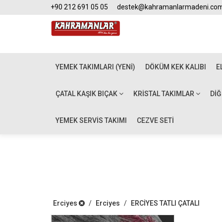
+90 212 691 05 05
destek@kahramanlarmadeni.co
YEMEK TAKIMLARI (YENİ)
DÖKÜM KEK KALIBI
E
ÇATAL KAŞIK BIÇAK
KRISTAL TAKIMLAR
DI
YEMEK SERVİS TAKIMI
CEZVE SETİ
Erciyes
/
Erciyes
/
ERCİYES TATLI ÇATALI