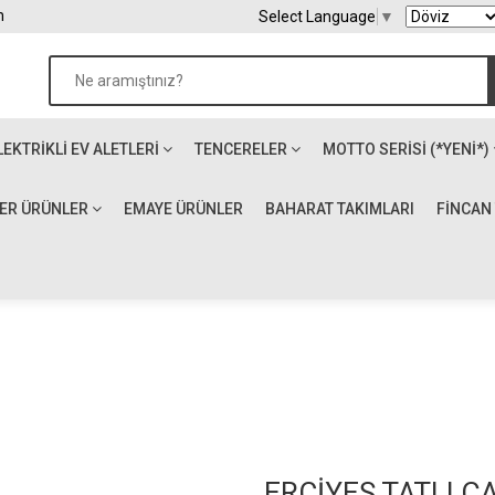
m
Select Language
▼
LEKTRIKLI EV ALETLERI
TENCERELER
MOTTO SERİSİ (*YENİ*)
ĞER ÜRÜNLER
EMAYE ÜRÜNLER
BAHARAT TAKIMLARI
FİNCAN
ERCİYES TATLI Ç