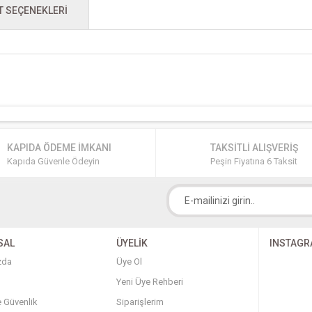
T SEÇENEKLERI
KAPIDA ÖDEME İMKANI
TAKSİTLİ ALIŞVERİŞ
Kapıda Güvenle Ödeyin
Peşin Fiyatına 6 Taksit
SAL
ÜYELİK
INSTAG
zda
Üye Ol
Yeni Üye Rehberi
ve Güvenlik
Siparişlerim