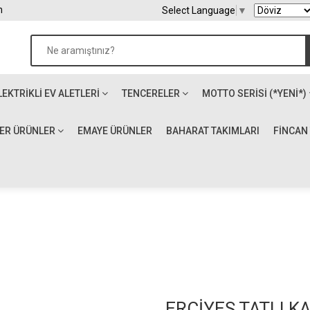
m
Select Language
▼
LEKTRIKLI EV ALETLERI
TENCERELER
MOTTO SERİSİ (*YENİ*)
ĞER ÜRÜNLER
EMAYE ÜRÜNLER
BAHARAT TAKIMLARI
FİNCAN
ERCİYES TATLI KA