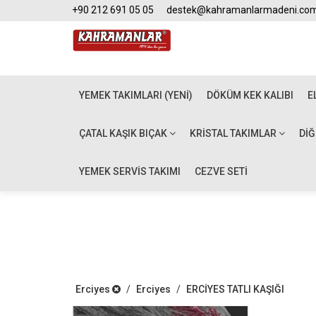
+90 212 691 05 05
destek@kahramanlarmadeni.co
YEMEK TAKIMLARI (YENİ)
DÖKÜM KEK KALIBI
E
ÇATAL KAŞIK BIÇAK
KRISTAL TAKIMLAR
DI
YEMEK SERVİS TAKIMI
CEZVE SETİ
Erciyes
/
Erciyes
/
ERCİYES TATLI KAŞIĞI