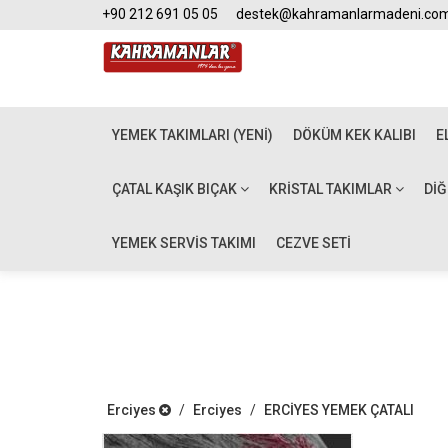
+90 212 691 05 05
destek@kahramanlarmadeni.co
YEMEK TAKIMLARI (YENİ)
DÖKÜM KEK KALIBI
E
ÇATAL KAŞIK BIÇAK
KRISTAL TAKIMLAR
DI
YEMEK SERVİS TAKIMI
CEZVE SETİ
Erciyes
/
Erciyes
/
ERCİYES YEMEK ÇATALI