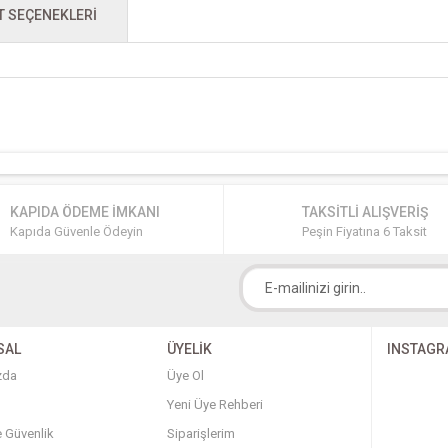
T SEÇENEKLERI
KAPIDA ÖDEME İMKANI
TAKSİTLİ ALIŞVERİŞ
Kapıda Güvenle Ödeyin
Peşin Fiyatına 6 Taksit
SAL
ÜYELİK
INSTAG
zda
Üye Ol
Yeni Üye Rehberi
ve Güvenlik
Siparişlerim