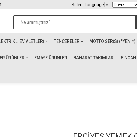
m
Select Language
▼
LEKTRIKLI EV ALETLERI
TENCERELER
MOTTO SERİSİ (*YENİ*)
ĞER ÜRÜNLER
EMAYE ÜRÜNLER
BAHARAT TAKIMLARI
FİNCAN
ERCİYES YEMEK 