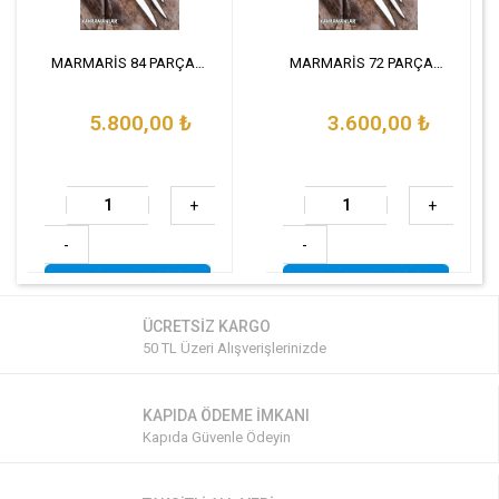
MARMARİS 84 PARÇA ÇKB SET
MARMARİS 72 PARÇA ÇKB SETİ
5.800,00
₺
3.600,00
₺
+
+
-
-
ÜCRETSİZ KARGO
50 TL Üzeri Alışverişlerinizde
KAPIDA ÖDEME İMKANI
Kapıda Güvenle Ödeyin