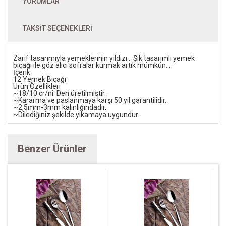
YORUMLAR
TAKSIT SEÇENEKLERI
Zarif tasarımıyla yemeklerinin yıldızı... Şık tasarımlı yemek
bıçağı ile göz alıcı sofralar kurmak artık mümkün...
İçerik
12 Yemek Bıçağı
Ürün Özellikleri
~18/10 cr/ni. Den üretilmiştir.
~Kararma ve paslanmaya karşı 50 yıl garantilidir.
~2,5mm-3mm kalınlığındadır.
~Dilediğiniz şekilde yıkamaya uygundur.
Benzer Ürünler