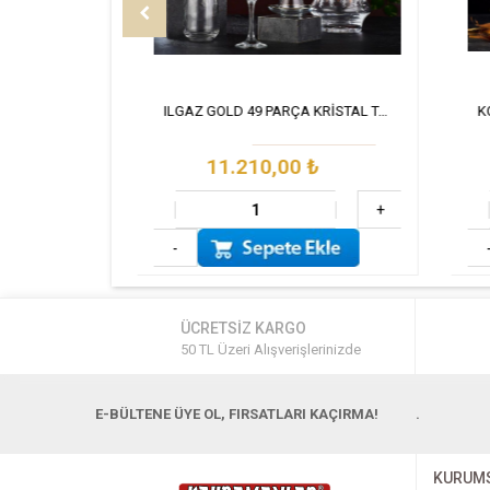
KOZA 49 PARÇA KRİSTAL TAKIMI GOLD
ILGAZ GOLD 49 PARÇA KRİSTAL TAKIM
11.210,00
₺
+
+
-
-
ÜCRETSİZ KARGO
50 TL Üzeri Alışverişlerinizde
E-BÜLTENE ÜYE OL, FIRSATLARI KAÇIRMA!
.
KURUM