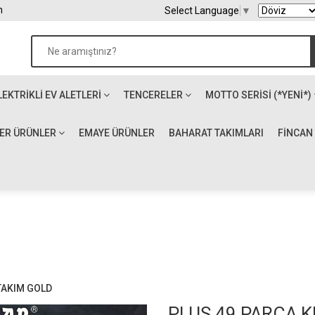
m
Select Language
▼
LEKTRIKLI EV ALETLERI
TENCERELER
MOTTO SERİSİ (*YENİ*)
ĞER ÜRÜNLER
EMAYE ÜRÜNLER
BAHARAT TAKIMLARI
FİNCAN
TAKIM GOLD
PLUS 49 PARÇA K