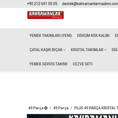
+90 212 691 05 05
destek@kahramanlarmadeni.co
YEMEK TAKIMLARI (YENİ)
DÖKÜM KEK KALIBI
E
ÇATAL KAŞIK BIÇAK
KRISTAL TAKIMLAR
DI
YEMEK SERVİS TAKIMI
CEZVE SETİ
49 Parça
/
49 Parça
/
PLUS 49 PARÇA KRİSTAL 