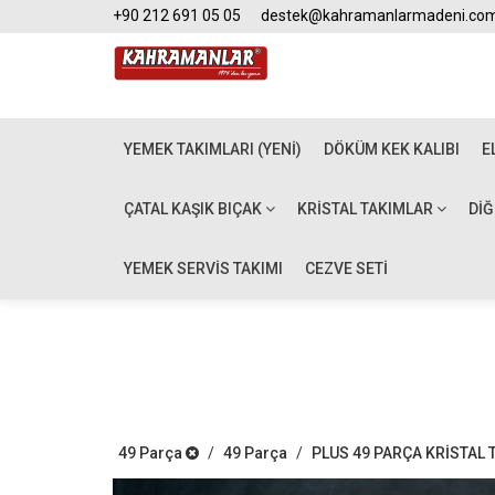
+90 212 691 05 05
destek@kahramanlarmadeni.co
YEMEK TAKIMLARI (YENİ)
DÖKÜM KEK KALIBI
E
ÇATAL KAŞIK BIÇAK
KRISTAL TAKIMLAR
DI
YEMEK SERVİS TAKIMI
CEZVE SETİ
49 Parça
/
49 Parça
/
PLUS 49 PARÇA KRİSTAL 