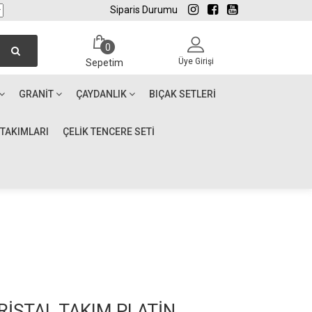
Siparis Durumu
0
Üye Girişi
Sepetim
GRANIT
ÇAYDANLIK
BIÇAK SETLERI
 TAKIMLARI
ÇELİK TENCERE SETİ
RİSTAL TAKIM PLATİN