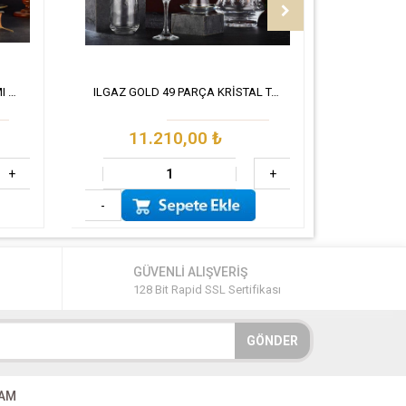
KOZA 49 PARÇA KRİSTAL TAKIMI GOLD
ILGAZ GOLD 49 PARÇA KRİSTAL TAKIM
11.210,00
₺
+
+
-
GÜVENLİ ALIŞVERİŞ
128 Bit Rapid SSL Sertifikası
GÖNDER
RAM