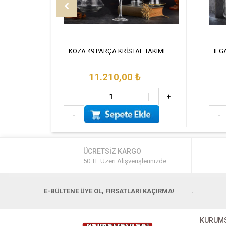
KOZA 49 PARÇA KRİSTAL TAKIMI GOLD
11.210,00
₺
+
-
-
ÜCRETSİZ KARGO
50 TL Üzeri Alışverişlerinizde
E-BÜLTENE ÜYE OL, FIRSATLARI KAÇIRMA!
.
KURUM