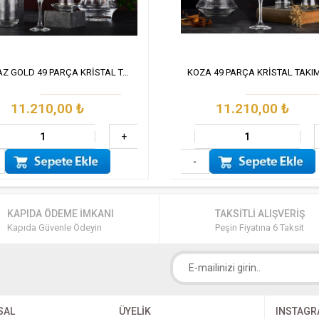
ILGAZ GOLD 49 PARÇA KRİSTAL TAKIM
11.210,00
₺
11.210,00
₺
+
-
KAPIDA ÖDEME İMKANI
TAKSİTLİ ALIŞVERİŞ
Kapıda Güvenle Ödeyin
Peşin Fiyatına 6 Taksit
SAL
ÜYELİK
INSTAG