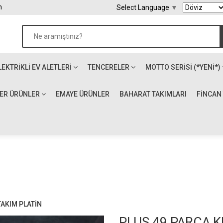
m
Select Language
▼
LEKTRIKLI EV ALETLERI
TENCERELER
MOTTO SERİSİ (*YENİ*)
ĞER ÜRÜNLER
EMAYE ÜRÜNLER
BAHARAT TAKIMLARI
FİNCAN
TAKIM PLATİN
PLUS 49 PARÇA K