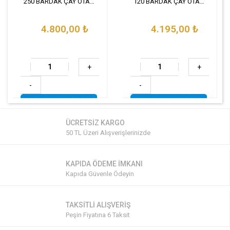
250 BARDAK ÇAY OTAMATI
120 BARDAK ÇAY OTAMATI
4.800,00
₺
4.195,00
₺
+
+
-
-
ÜCRETSİZ KARGO
50 TL Üzeri Alışverişlerinizde
KAPIDA ÖDEME İMKANI
Kapıda Güvenle Ödeyin
TAKSİTLİ ALIŞVERİŞ
Peşin Fiyatına 6 Taksit