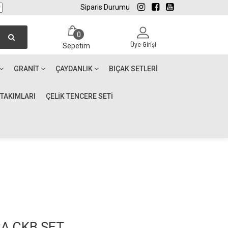
Siparis Durumu
0
Üye Girişi
Sepetim
GRANIT
ÇAYDANLIK
BIÇAK SETLERI
 TAKIMLARI
ÇELİK TENCERE SETİ
ÇA ÇKB SET