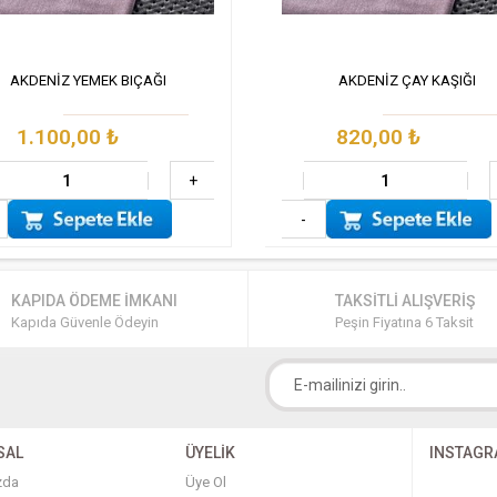
AKDENİZ YEMEK BIÇAĞI
AKDENİZ ÇAY KAŞIĞI
1.100,00
₺
820,00
₺
+
-
KAPIDA ÖDEME İMKANI
TAKSİTLİ ALIŞVERİŞ
Kapıda Güvenle Ödeyin
Peşin Fiyatına 6 Taksit
SAL
ÜYELİK
INSTAG
zda
Üye Ol