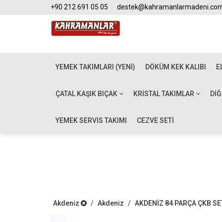
+90 212 691 05 05
destek@kahramanlarmadeni.co
YEMEK TAKIMLARI (YENİ)
DÖKÜM KEK KALIBI
E
ÇATAL KAŞIK BIÇAK
KRISTAL TAKIMLAR
DI
YEMEK SERVİS TAKIMI
CEZVE SETİ
Akdeniz
/
Akdeniz
/
AKDENİZ 84 PARÇA ÇKB SE