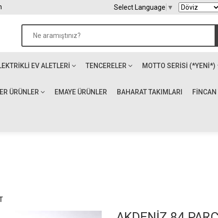
m
Select Language
▼
LEKTRIKLI EV ALETLERI
TENCERELER
MOTTO SERİSİ (*YENİ*)
ĞER ÜRÜNLER
EMAYE ÜRÜNLER
BAHARAT TAKIMLARI
FİNCAN
T
AKDENİZ 84 PAR