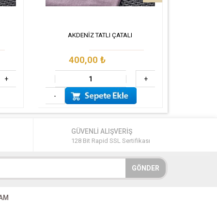
AKDENİZ TATLI ÇATALI
AK
400,00
₺
4
+
+
-
-
GÜVENLİ ALIŞVERİŞ
128 Bit Rapid SSL Sertifikası
GÖNDER
RAM