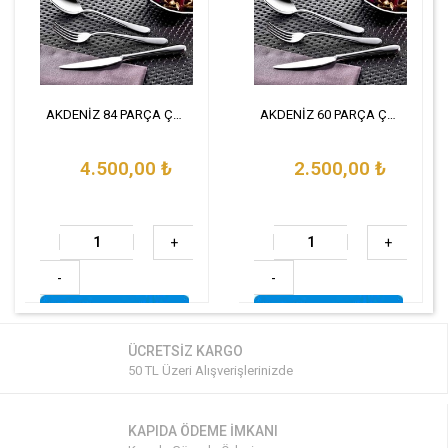
AKDENİZ 84 PARÇA ÇKB SET
AKDENİZ 60 PARÇA ÇKB SET
4.500,00
₺
2.500,00
₺
+
+
-
-
ÜCRETSİZ KARGO
50 TL Üzeri Alışverişlerinizde
KAPIDA ÖDEME İMKANI