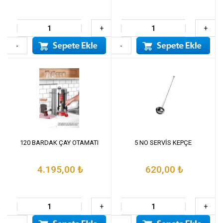
+
+
-
-
120 BARDAK ÇAY OTAMATI
5 NO SERVİS KEPÇE
4.195,00
₺
620,00
₺
+
+