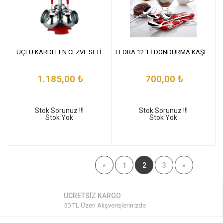
ÜÇLÜ KARDELEN CEZVE SETİ
FLORA 12 'Lİ DONDURMA KAŞIĞI
1.185,00
₺
700,00
₺
Stok Sorunuz !!!
Stok Sorunuz !!!
Stok Yok
Stok Yok
«
1
2
3
»
ÜCRETSİZ KARGO
50 TL Üzeri Alışverişlerinizde