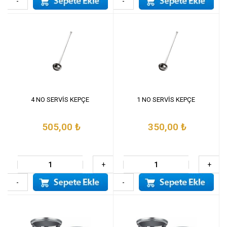
-
-
4 NO SERVİS KEPÇE
1 NO SERVİS KEPÇE
505,00
₺
350,00
₺
+
+
-
-