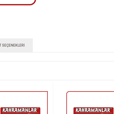
T SEÇENEKLERI