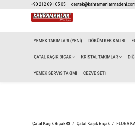
+90 212 691 05 05
destek@kahramanlarmadeni.co
YEMEK TAKIMLARI (YENİ)
DÖKÜM KEK KALIBI
E
ÇATAL KAŞIK BIÇAK
KRISTAL TAKIMLAR
DI
YEMEK SERVİS TAKIMI
CEZVE SETİ
Çatal Kaşık Bıçak
/
Çatal Kaşık Bıçak
/
FLORA KA