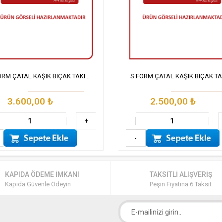
S FORM ÇATAL KAŞIK BIÇAK TAKIMI 72 PARÇA SET
3.600,00
₺
2.500,00
₺
+
-
KAPIDA ÖDEME İMKANI
TAKSİTLİ ALIŞVERİŞ
Kapıda Güvenle Ödeyin
Peşin Fiyatına 6 Taksit