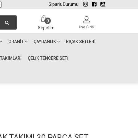
Siparis Durumu
0
Üye Girişi
Sepetim
GRANIT
ÇAYDANLIK
BIÇAK SETLERI
 TAKIMLARI
ÇELİK TENCERE SETİ
AK TAKIMI 30 PARÇA SET