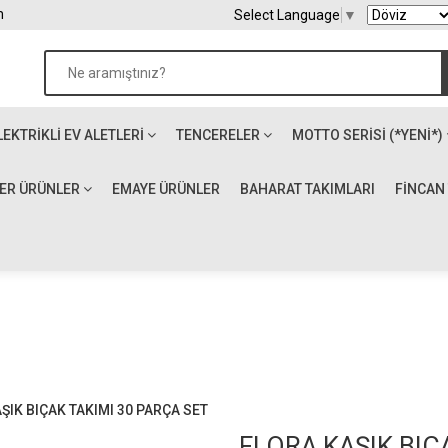
m
Select Language
▼
LEKTRIKLI EV ALETLERI
TENCERELER
MOTTO SERİSİ (*YENİ*)
ĞER ÜRÜNLER
EMAYE ÜRÜNLER
BAHARAT TAKIMLARI
FİNCAN
ŞIK BIÇAK TAKIMI 30 PARÇA SET
FLORA KAŞIK BIÇ