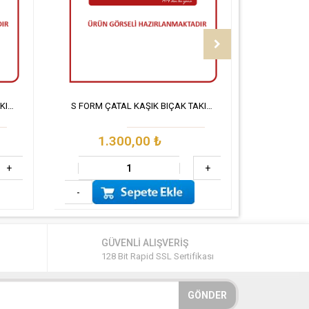
S FORM ÇATAL KAŞIK BIÇAK TAKIMI 60 PARÇA SET
S FORM ÇATAL KAŞIK BIÇAK TAKIMI 30 PARÇA SET
1.300,00
₺
5
+
+
-
-
GÜVENLİ ALIŞVERİŞ
128 Bit Rapid SSL Sertifikası
GÖNDER