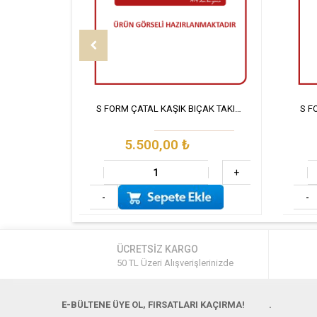
S FORM ÇATAL KAŞIK BIÇAK TAKIMI 90 PARÇA SET
5.500,00
₺
+
-
-
ÜCRETSİZ KARGO
50 TL Üzeri Alışverişlerinizde
E-BÜLTENE ÜYE OL, FIRSATLARI KAÇIRMA!
.