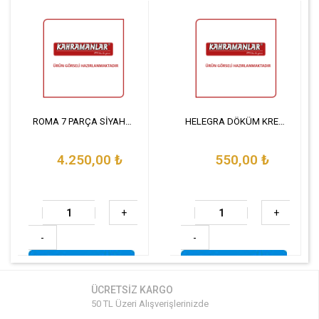
ROMA 7 PARÇA SİYAH TENCERE SETİ
HELEGRA DÖKÜM KREP TAVA 26 CM
4.250,00
₺
550,00
₺
+
+
-
-
ÜCRETSİZ KARGO
50 TL Üzeri Alışverişlerinizde