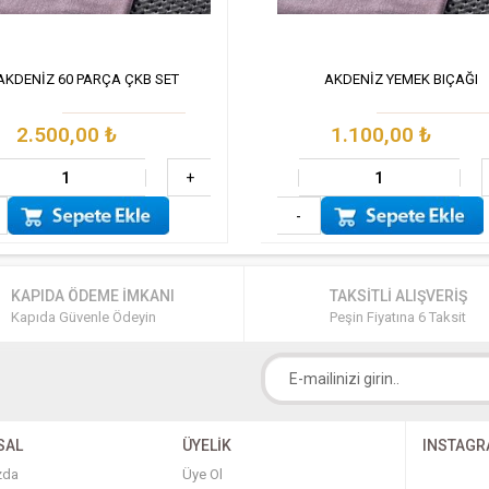
AKDENİZ 60 PARÇA ÇKB SET
AKDENİZ YEMEK BIÇAĞI
2.500,00
₺
1.100,00
₺
+
-
KAPIDA ÖDEME İMKANI
TAKSİTLİ ALIŞVERİŞ
Kapıda Güvenle Ödeyin
Peşin Fiyatına 6 Taksit
SAL
ÜYELİK
INSTAG
zda
Üye Ol