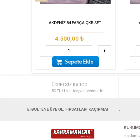
AKDENİZ 84 PARÇA ÇKB SET
4.500,00
₺
+
-
-
ÜCRETSİZ KARGO
50 TL Üzeri Alışverişlerinizde
E-BÜLTENE ÜYE OL, FIRSATLARI KAÇIRMA!
.
KURUM
Hakkımı