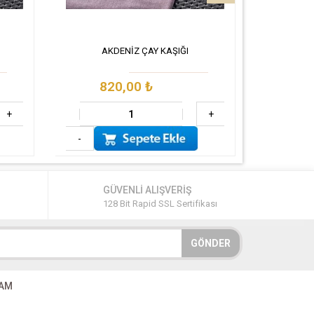
AKDENİZ ÇAY KAŞIĞI
AKD
820,00
₺
4
+
+
-
-
GÜVENLİ ALIŞVERİŞ
128 Bit Rapid SSL Sertifikası
GÖNDER
RAM