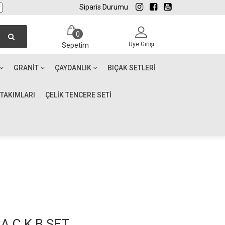
Siparis Durumu
0
Üye Girişi
Sepetim
GRANIT
ÇAYDANLIK
BIÇAK SETLERI
 TAKIMLARI
ÇELİK TENCERE SETİ
A Ç.K.B SET