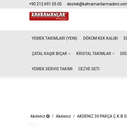
+90 212 691 05 05
destek@kahramanlarmadeni.co
YEMEK TAKIMLARI (YENİ)
DÖKÜM KEK KALIBI
E
ÇATAL KAŞIK BIÇAK
KRISTAL TAKIMLAR
DI
YEMEK SERVİS TAKIMI
CEZVE SETİ
Akdeniz
/
Akdeniz
/
AKDENİZ 30 PARÇA Ç.K.B S