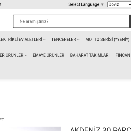
m
Select Language
▼
LEKTRIKLI EV ALETLERI
TENCERELER
MOTTO SERİSİ (*YENİ*)
ĞER ÜRÜNLER
EMAYE ÜRÜNLER
BAHARAT TAKIMLARI
FİNCAN
ET
AKDENİZ 30 PARÇ