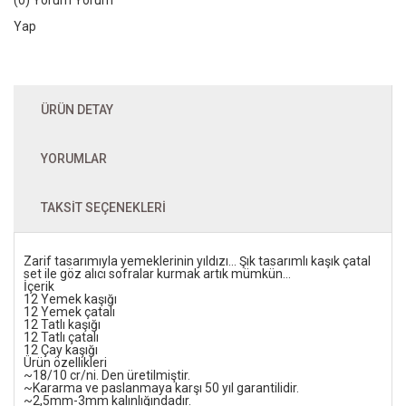
Yap
ÜRÜN DETAY
YORUMLAR
TAKSIT SEÇENEKLERI
Zarif tasarımıyla yemeklerinin yıldızı... Şık tasarımlı kaşık çatal
set ile göz alıcı sofralar kurmak artık mümkün...
İçerik
12 Yemek kaşığı
12 Yemek çatalı
12 Tatlı kaşığı
12 Tatlı çatalı
12 Çay kaşığı
Ürün özellikleri
~18/10 cr/ni. Den üretilmiştir.
~Kararma ve paslanmaya karşı 50 yıl garantilidir.
~2,5mm-3mm kalınlığındadır.