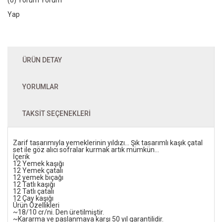
Yap
ÜRÜN DETAY
YORUMLAR
TAKSIT SEÇENEKLERI
Zarif tasarımıyla yemeklerinin yıldızı... Şık tasarımlı kaşık çatal
set ile göz alıcı sofralar kurmak artık mümkün...
İçerik
12 Yemek kaşığı
12 Yemek çatalı
12 yemek bıçağı
12 Tatlı kaşığı
12 Tatlı çatalı
12 Çay kaşığı
Ürün Özellikleri
~18/10 cr/ni. Den üretilmiştir.
~Kararma ve paslanmaya karşı 50 yıl garantilidir.