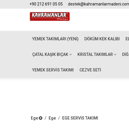
+90 212 691 05 05
destek@kahramanlarmadeni.co
YEMEK TAKIMLARI (YENİ)
DÖKÜM KEK KALIBI
E
ÇATAL KAŞIK BIÇAK
KRISTAL TAKIMLAR
DI
YEMEK SERVİS TAKIMI
CEZVE SETİ
Ege
/
Ege
/
EGE SERVİS TAKIMI