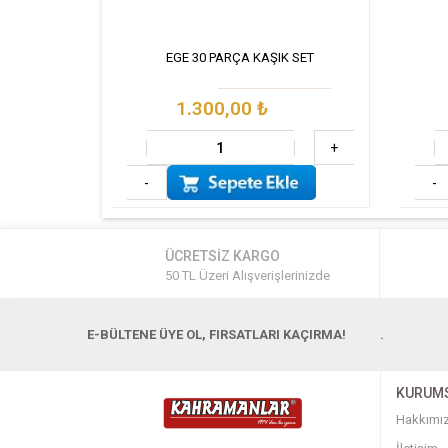
 SET
EGE 30 PARÇA KAŞIK SET
1.300,00
₺
+
+
-
-
ÜCRETSİZ KARGO
50 TL Üzeri Alışverişlerinizde
E-BÜLTENE ÜYE OL, FIRSATLARI KAÇIRMA!
.
KURUM
Hakkımı