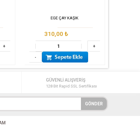
EGE ÇAY KAŞIK
310,00
₺
4
+
+
-
-
GÜVENLİ ALIŞVERİŞ
128 Bit Rapid SSL Sertifikası
GÖNDER
RAM