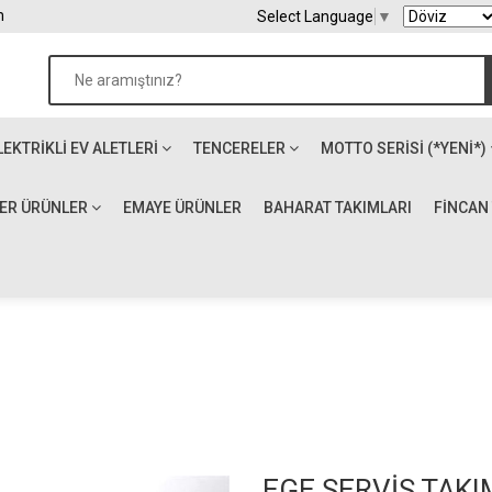
m
Select Language
▼
LEKTRIKLI EV ALETLERI
TENCERELER
MOTTO SERİSİ (*YENİ*)
ĞER ÜRÜNLER
EMAYE ÜRÜNLER
BAHARAT TAKIMLARI
FİNCAN
EGE SERVİS TAKI