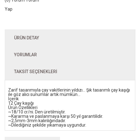
Yap
ÜRÜN DETAY
YORUMLAR
TAKSIT SEÇENEKLERI
Zarif tasarımıyla çay vakitlerinin yıldızı... Şık tasarımlı çay kaşığı
ile göz alıcı sunumlar artık mümkün...
İçerik
12 Çay kaşığı
Ürün Özellikleri
~18/10 cr/ni. Den üretilmiştir.
~Kararma ve paslanmaya karşı 50 yıl garantilidir.
~2,5mm-3mm kalınlığındadır.
~Dilediğiniz şekilde yıkamaya uygundur.