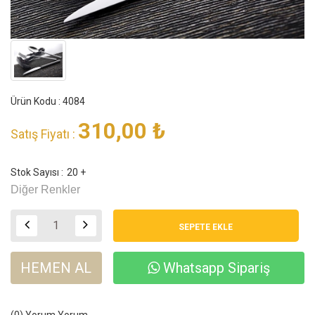
Ürün Kodu : 4084
310,00
₺
Satış Fiyatı :
Stok Sayısı :
20 +
Diğer Renkler
HEMEN AL
Whatsapp Sipariş
(0) Yorum
Yorum